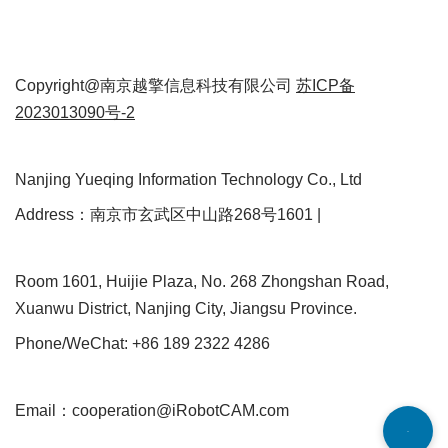
Copyright@南京越擎信息科技有限公司
苏ICP备
2023013090号-2
Nanjing Yueqing Information Technology Co., Ltd
Address：南京市玄武区中山路268号1601 |
Room 1601, Huijie Plaza, No. 268 Zhongshan Road,
Xuanwu District, Nanjing City, Jiangsu Province.
Phone/WeChat: +86 189 2322 4286
Email：cooperation@iRobotCAM.com