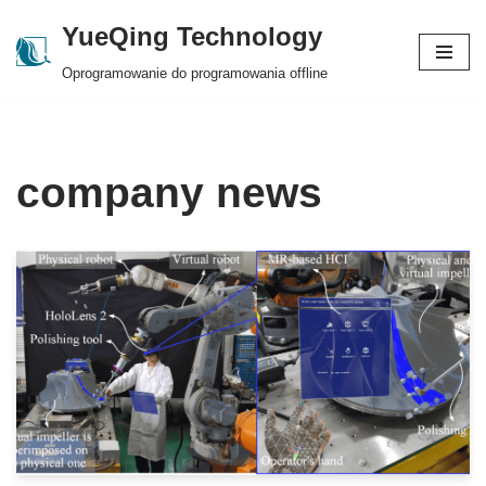
YueQing Technology
Skip
Oprogramowanie do programowania offline
to
content
company news