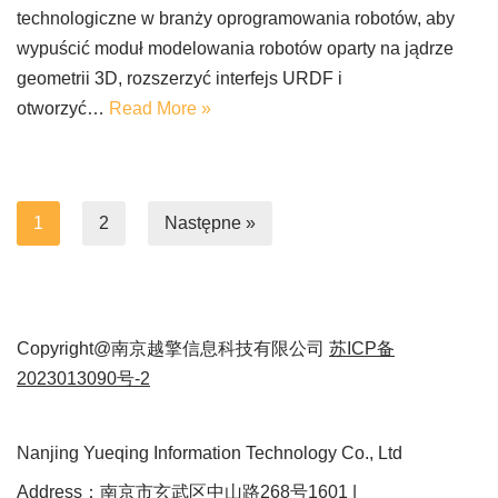
technologiczne w branży oprogramowania robotów, aby
wypuścić moduł modelowania robotów oparty na jądrze
geometrii 3D, rozszerzyć interfejs URDF i
otworzyć…
Read More »
1
2
Następne »
Copyright@南京越擎信息科技有限公司
苏ICP备
2023013090号-2
Nanjing Yueqing Information Technology Co., Ltd
Address：南京市玄武区中山路268号1601 |