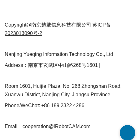
Copyright@南京越擎信息科技有限公司
苏ICP备
2023013090号-2
Nanjing Yueqing Information Technology Co., Ltd
Address：南京市玄武区中山路268号1601 |
Room 1601, Huijie Plaza, No. 268 Zhongshan Road,
Xuanwu District, Nanjing City, Jiangsu Province.
Phone/WeChat: +86 189 2322 4286
Email：cooperation@iRobotCAM.com
Neve
| Powered by
WordPress