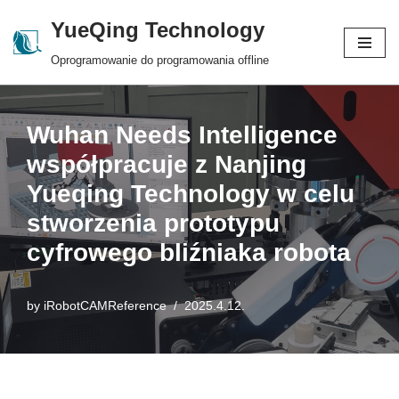
YueQing Technology
Skip
Oprogramowanie do programowania offline
to
content
Wuhan Needs Intelligence
współpracuje z Nanjing
Yueqing Technology w celu
stworzenia prototypu
cyfrowego bliźniaka robota
by
iRobotCAMReference
2025.4.12.