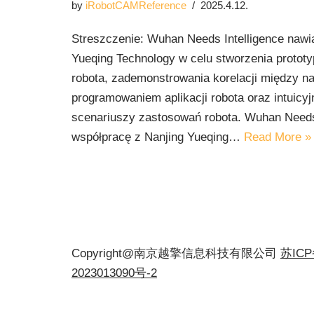
by
iRobotCAMReference
2025.4.12.
Streszczenie: Wuhan Needs Intelligence nawi
Yueqing Technology w celu stworzenia prototy
robota, zademonstrowania korelacji między n
programowaniem aplikacji robota oraz intuicy
scenariuszy zastosowań robota. Wuhan Needs 
współpracę z Nanjing Yueqing…
Read More »
Copyright@南京越擎信息科技有限公司
苏IC
2023013090号-2