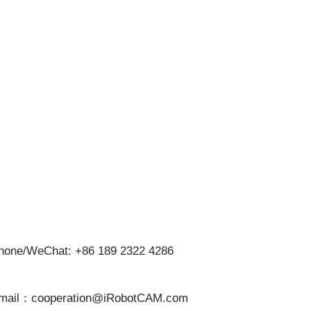
hone/WeChat: +86 189 2322 4286
mail：cooperation@iRobotCAM.com