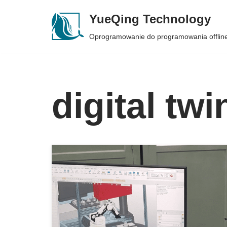
YueQing Technology
Skip
Oprogramowanie do programowania offlin
to
content
digital twi