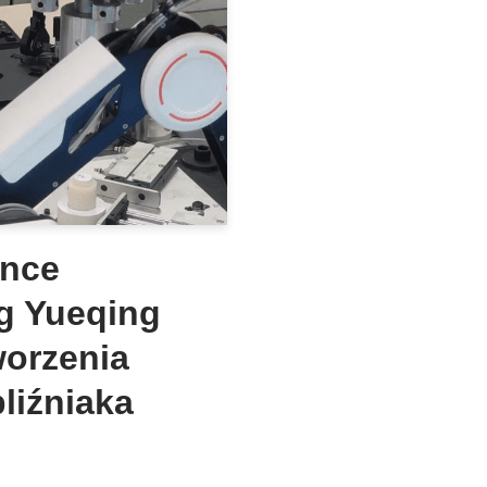
ence
g Yueqing
worzenia
liźniaka