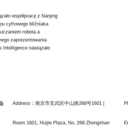
ązało współpracę z Nanjing
pu cyfrowego bliźniaka
auczaniem robota a
jnego zaprezentowania
Intelligence nawiązało
P备
Address：南京市玄武区中山路268号1601 |
P
Room 1601, Huijie Plaza, No. 268 Zhongshan
E