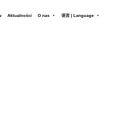
w
Aktualności
O nas
语言 | Language