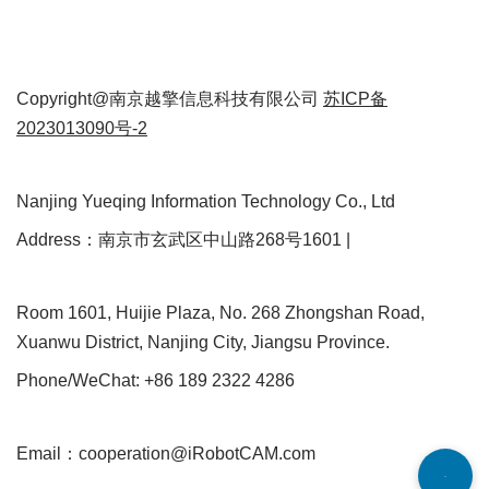
Copyright@南京越擎信息科技有限公司
苏ICP备
2023013090号-2
Nanjing Yueqing Information Technology Co., Ltd
Address：南京市玄武区中山路268号1601 |
Room 1601, Huijie Plaza, No. 268 Zhongshan Road,
Xuanwu District, Nanjing City, Jiangsu Province.
Phone/WeChat: +86 189 2322 4286
Email：cooperation@iRobotCAM.com