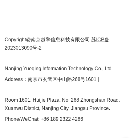
Copyright@南京越擎信息科技有限公司
苏ICP备
2023013090号-2
Nanjing Yueqing Information Technology Co., Ltd
Address：南京市玄武区中山路268号1601 |
Room 1601, Huijie Plaza, No. 268 Zhongshan Road,
Xuanwu District, Nanjing City, Jiangsu Province.
Phone/WeChat: +86 189 2322 4286