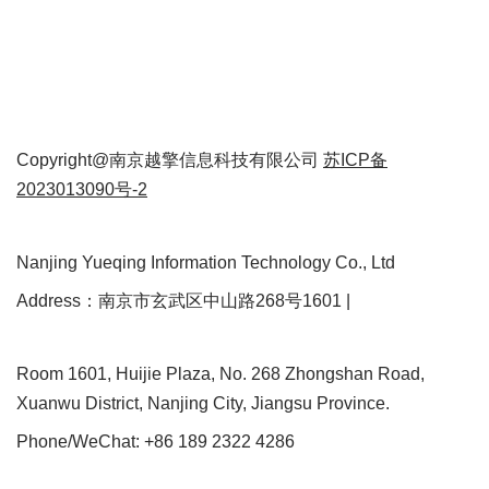
Copyright@南京越擎信息科技有限公司
苏ICP备
2023013090号-2
Nanjing Yueqing Information Technology Co., Ltd
Address：南京市玄武区中山路268号1601 |
Room 1601, Huijie Plaza, No. 268 Zhongshan Road,
Xuanwu District, Nanjing City, Jiangsu Province.
Phone/WeChat: +86 189 2322 4286