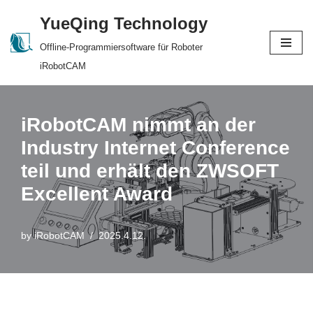
YueQing Technology
Skip
Offline-Programmiersoftware für Roboter
to
iRobotCAM
content
iRobotCAM nimmt an der
Industry Internet Conference
teil und erhält den ZWSOFT
Excellent Award
by
iRobotCAM
2025.4.12.