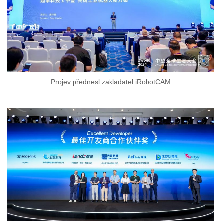
Projev přednesl zakladatel iRobotCAM