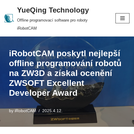
YueQing Technology
Skip
Offline programovací software pro roboty
to
iRobotCAM
content
iRobotCAM poskytl nejlepší
offline programování robotů
na ZW3D a získal ocenění
ZWSOFT Excellent
Developer Award
by
iRobotCAM
2025.4.12.