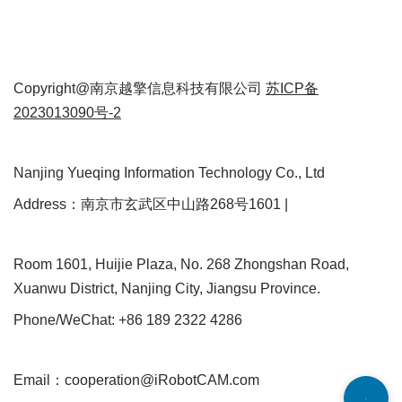
Copyright@南京越擎信息科技有限公司
苏ICP备
2023013090号-2
Nanjing Yueqing Information Technology Co., Ltd
Address：南京市玄武区中山路268号1601 |
Room 1601, Huijie Plaza, No. 268 Zhongshan Road,
Xuanwu District, Nanjing City, Jiangsu Province.
Phone/WeChat: +86 189 2322 4286
Email：cooperation@iRobotCAM.com