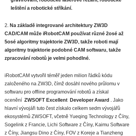
leštění a robotické stříkání.
2.
Na základě integrované architektury ZW3D
CAD/CAM může iRobotCAM používat různé 2osé až
5osé algoritmy trajektorie ZW3D, takže roboti mají
algoritmy trajektorie podobné CAM softwaru, takže
zpracování robotů je velmi pohodlné.
iRobotCAM vytvořil téměř jeden milion řádků kódu
založeného na ZW3D, čímž dosáhl nového průlomu v
softwaru pro offline programování robotů a získal
ocenění
ZWSOFT
Excellent
Developer Award
. Jako
hlavní vývojáři tuto čest získalo celkem sedm vývojářů
ekosystémů ZWSOFT, včetně Yueqing Technology z Číny,
Sogelink z Francie, Lichi Software z Číny, Kaimu Software
z Číny, Jiangsu Dino z Číny, FOV z Koreje a Tianzheng