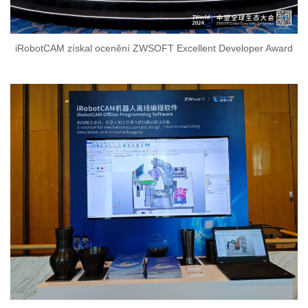
iRobotCAM získal ocenění ZWSOFT Excellent Developer Award