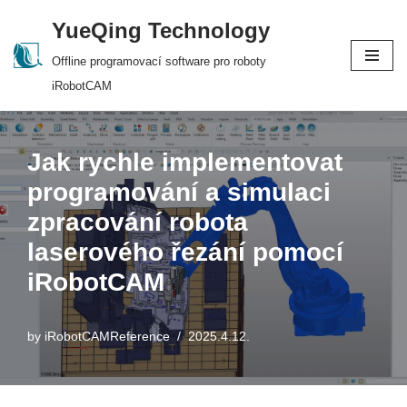
YueQing Technology
Skip
Offline programovací software pro roboty
to
iRobotCAM
content
Jak rychle implementovat
programování a simulaci
zpracování robota
laserového řezání pomocí
iRobotCAM
by
iRobotCAMReference
2025.4.12.