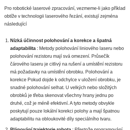
Pro robotické laserové zpracování, vezmeme-li jako příklad
obtíže v technologii laserového řezání, existují zejména
následující
Nízká účinnost polohování a korekce a špatná
adaptabilita
: Metody polohování liniového laseru nebo
polohování rezistoru mají svá omezení. Průsečík
čárového laseru je citlivý na rušení a umístění rezistoru
má požadavky na umístění obrobku. Polohování a
korekce Pokud dojde k odchylce v uložení obrobku, je
snadné polohování selhat. U velkých nebo složitých
obrobků je třeba skenovat všechny hrany jednu po
druhé, což je méně efektivní. A tyto metody obvykle
poskytují pouze lokální korekci polohy a mají špatnou
adaptabilitu na obloukovité díly speciálního tvaru.
Plánování trajektorie robota
: Přestože programování