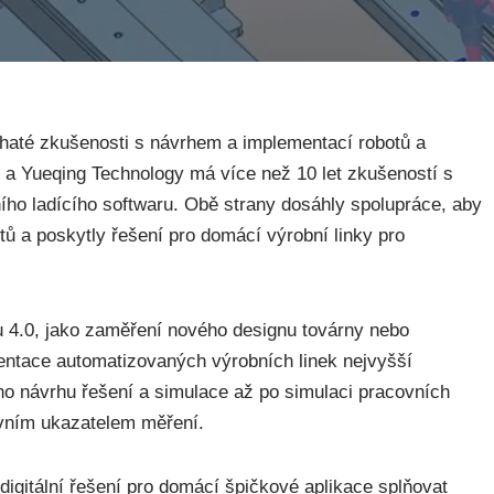
haté zkušenosti s návrhem a implementací robotů a
k a Yueqing Technology má více než 10 let zkušeností s
ního ladícího softwaru. Obě strany dosáhly spolupráce, aby
ů a poskytly řešení pro domácí výrobní linky pro
 4.0, jako zaměření nového designu továrny nebo
entace automatizovaných výrobních linek nejvyšší
vého návrhu řešení a simulace až po simulaci pracovních
lavním ukazatelem měření.
digitální řešení pro domácí špičkové aplikace splňovat