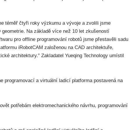
sme téměř čtyři roky výzkumu a vývoje a zvolili jsme
eometrie. Na základě více než 10 let zkušeností
twaru pro offline programování robotů jsme přestavěli sadu
í platformu iRobotCAM založenou na CAD architektuře,
ické architektury.” Zakladatel Yueqing Technology umístil
e programovací a virtuální ladicí platforma postavená na
ovět potřebám elektromechanického návrhu, programování