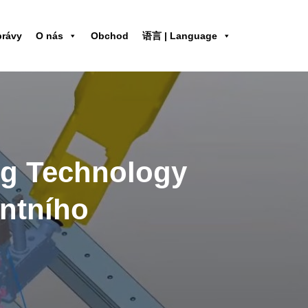
právy
O nás
Obchod
语言 | Language
ng Technology
entního