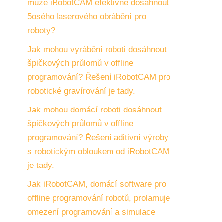
může iRobotCAM efektivně dosáhnout
5osého laserového obrábění pro
roboty?
Jak mohou vyrábění roboti dosáhnout
špičkových průlomů v offline
programování? Řešení iRobotCAM pro
robotické gravírování je tady.
Jak mohou domácí roboti dosáhnout
špičkových průlomů v offline
programování? Řešení aditivní výroby
s robotickým obloukem od iRobotCAM
je tady.
Jak iRobotCAM, domácí software pro
offline programování robotů, prolamuje
omezení programování a simulace