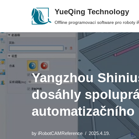
YueQing Technology
Skip
Offline programovací software pro roboty
to
content
Yangzhou Shiniu
dosáhly spoluprác
automatizačního 
by
iRobotCAMReference
2025.4.19.