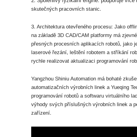
2. Spolehlivý fyzikální engine: podporuje více
skutečných pracovních stanic.
3. Architektura otevřeného procesu: Jako off
na základě 3D CAD/CAM platformy má zjevné 
přesných procesních aplikacích robotů, jako je
laserové řezání, leštění robotem a stříkání 
rychle realizovat aktualizaci programování rob
Yangzhou Shiniu Automation má bohaté zkušeno
automatizačních výrobních linek a Yueqing Te
programování robotů a softwaru virtuálního la
výhody svých příslušných výrobních linek a po
zařízení.