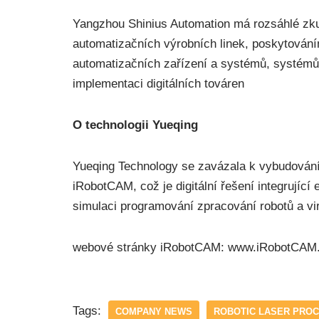
Yangzhou Shinius Automation má rozsáhlé zkuš
automatizačních výrobních linek, poskytováním
automatizačních zařízení a systémů, systémů 
implementaci digitálních továren
O technologii Yueqing
Yueqing Technology se zavázala k vybudování 
iRobotCAM, což je digitální řešení integrujíc
simulaci programování zpracování robotů a vir
webové stránky iRobotCAM: www.iRobotCAM.
Tags:
COMPANY NEWS
ROBOTIC LASER PRO