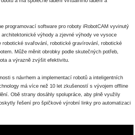
 robotů a má společné ladění virtuálního ladění a
line programovací software pro roboty iRobotCAM vyvinutý
architektonické výhody a zjevné výhody ve vysoce
 robotické svařování, robotické gravírování, robotické
robotem. Může měnit obrobky podle skutečných potřeb,
ota a výrazně zvýšit efektivitu.
sti s návrhem a implementací robotů a inteligentních
chnology má více než 10 let zkušeností s vývojem offline
dění. Obě strany dosáhly spolupráce, aby plně využily
skytly řešení pro špičkové výrobní linky pro automatizaci