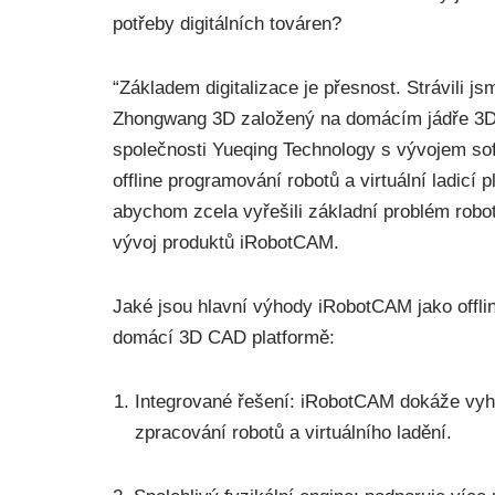
potřeby digitálních továren?
“Základem digitalizace je přesnost. Strávili j
Zhongwang 3D založený na domácím jádře 3D g
společnosti Yueqing Technology s vývojem sof
offline programování robotů a virtuální ladic
abychom zcela vyřešili základní problém robot
vývoj produktů iRobotCAM.
Jaké jsou hlavní výhody iRobotCAM jako offlin
domácí 3D CAD platformě:
Integrované řešení: iRobotCAM dokáže vyh
zpracování robotů a virtuálního ladění.