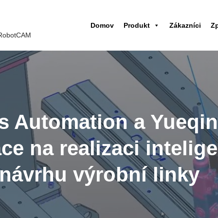
Domov
Produkt
Zákazníci
Z
 iRobotCAM
s Automation a Yueqi
e na realizaci intelig
návrhu výrobní linky