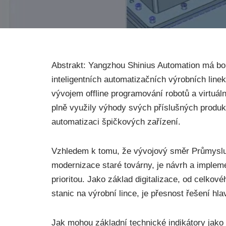
Abstrakt: Yangzhou Shinius Automation má bo
inteligentních automatizačních výrobních line
vývojem offline programování robotů a virtuál
plně využily výhody svých příslušných produkt
automatizaci špičkových zařízení.
Vzhledem k tomu, že vývojový směr Průmyslu
modernizace staré továrny, je návrh a implem
prioritou. Jako základ digitalizace, od celko
stanic na výrobní lince, je přesnost řešení h
Jak mohou základní technické indikátory jako 