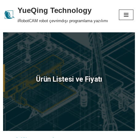
YueQing Technology
Skip
iRobotCAM robot çevrimdışı programlama yazılımı
to
content
Ürün Listesi ve Fiyatı