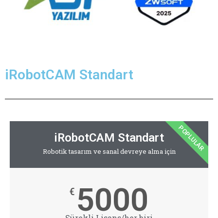
iRobotCAM Standart
POPLULAR
iRobotCAM Standart
Robotik tasarım ve sanal devreye alma için
5000
€
Sürekli Lisans/her biri