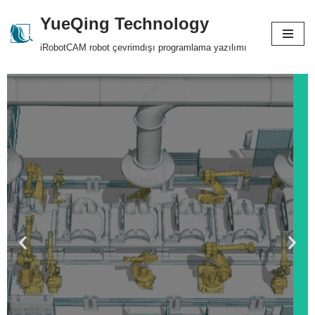
YueQing Technology
Skip
iRobotCAM robot çevrimdışı programlama yazılımı
to
content