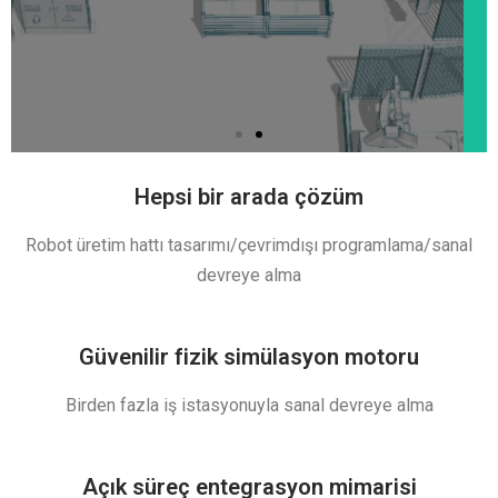
iRobotCAM Global Bayi
Ağına Katılın
Robot çevrimdışı programlama ve
sanal hata ayıklama işini genişletmek
için bize katılmaya hoş geldiniz
Hepsi bir arada çözüm
Bize Ulaşın
Robot üretim hattı tasarımı/çevrimdışı programlama/sanal
devreye alma
Güvenilir fizik simülasyon motoru
Birden fazla iş istasyonuyla sanal devreye alma
Açık süreç entegrasyon mimarisi