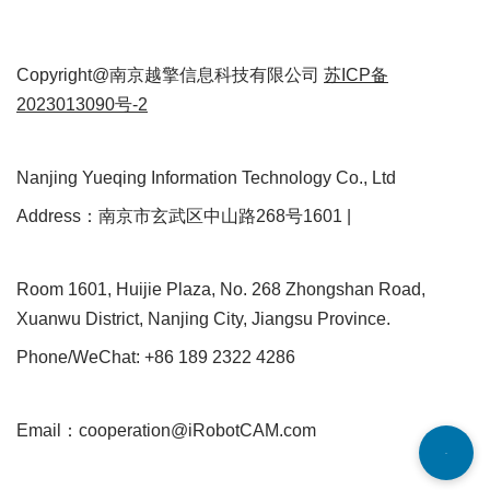
Copyright@南京越擎信息科技有限公司
苏ICP备
2023013090号-2
Nanjing Yueqing Information Technology Co., Ltd
Address：南京市玄武区中山路268号1601 |
Room 1601, Huijie Plaza, No. 268 Zhongshan Road,
Xuanwu District, Nanjing City, Jiangsu Province.
Phone/WeChat: +86 189 2322 4286
Email：cooperation@iRobotCAM.com
Neve
| Powered by
WordPress