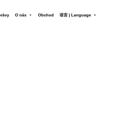
právy
O nás
Obchod
语言 | Language