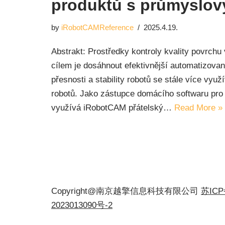
produktů s průmyslov
by
iRobotCAMReference
2025.4.19.
Abstrakt: Prostředky kontroly kvality povrchu 
cílem je dosáhnout efektivnější automatizova
přesnosti a stability robotů se stále více vyu
robotů. Jako zástupce domácího softwaru pro 
využívá iRobotCAM přátelský…
Read More »
Copyright@南京越擎信息科技有限公司
苏IC
2023013090号-2