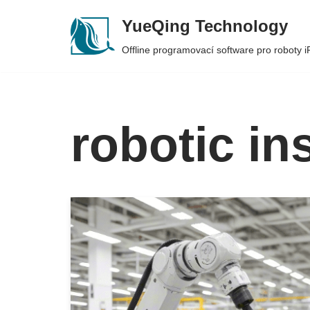
YueQing Technology
Skip
Offline programovací software pro roboty
to
content
robotic in