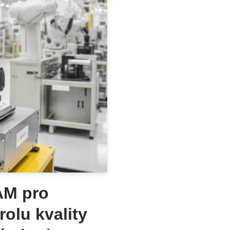
AM pro
olu kvality