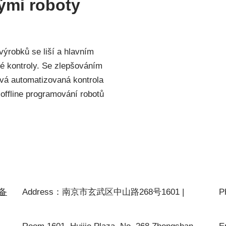
ými roboty
výrobků se liší a hlavním
né kontroly. Se zlepšováním
žívá automatizovaná kontrola
offline programování robotů
P备
Address：南京市玄武区中山路268号1601 |
P