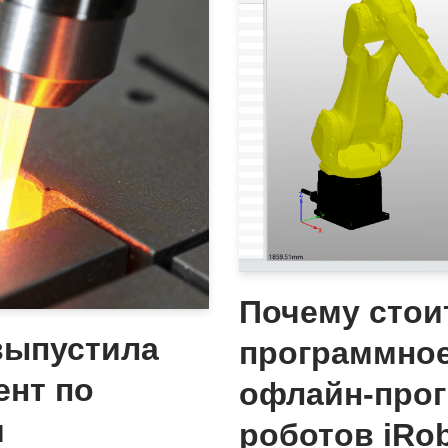
Почему стои
выпустила
программное
нт по
офлайн-про
и
роботов iRo