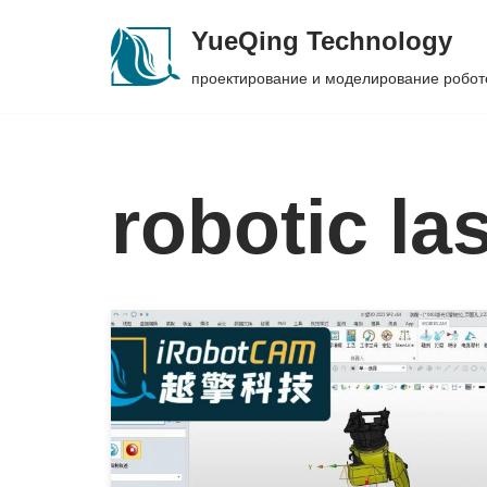
YueQing Technology
Skip
проектирование и моделирование робот
to
content
robotic la