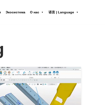
и
Экосистема
О нас
语言 | Language
g