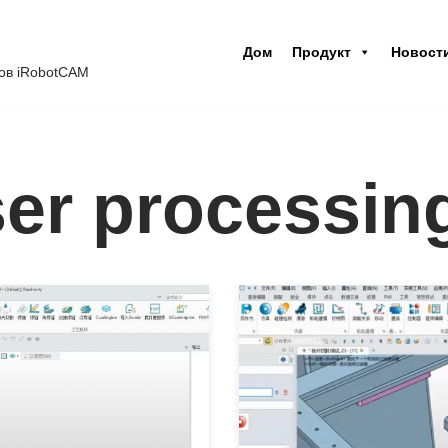
Дом
Продукт
Новост
ов iRobotCAM
ser processin