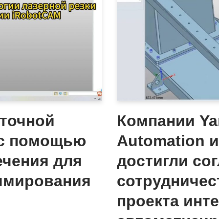
оточной
Компании Ya
 с помощью
Automation и
ечения для
достигли со
ммирования
сотрудничес
проекта инт