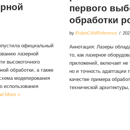
ерной
первого выб
обработки р
by
iRobotCAMReference
202
выпустила официальный
Аннотация: Лазеры облад
ованию лазерной
то, как лазерное оборудо
ти высокоточного
приложений, включает не 
ной обработки, а также
но и точность адаптации 
 схема моделирования
качестве примера обрабо
о использования
технической архитектур
d More »