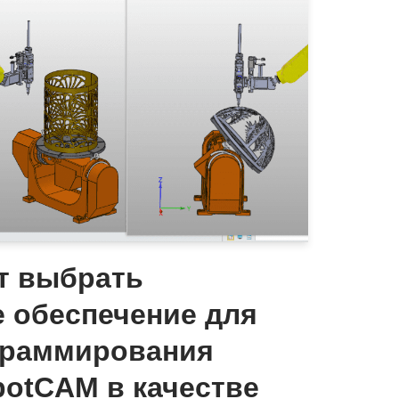
т выбрать
 обеспечение для
граммирования
botCAM в качестве