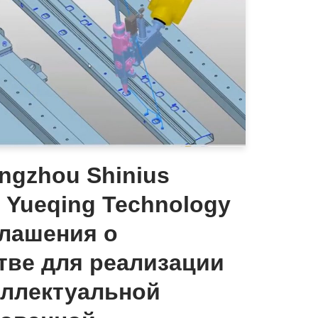
ngzhou Shinius
 Yueqing Technology
глашения о
тве для реализации
еллектуальной