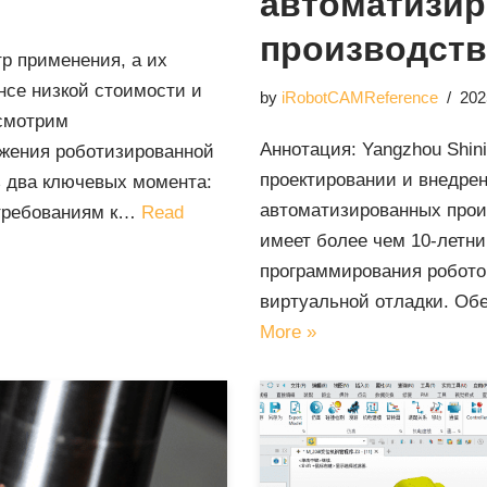
автоматизи
производств
р применения, а их
нсе низкой стоимости и
by
iRobotCAMReference
202
ссмотрим
Аннотация: Yangzhou Shini
ижения роботизированной
проектировании и внедре
 два ключевых момента:
автоматизированных произ
 требованиям к…
Read
имеет более чем 10-летни
программирования робото
виртуальной отладки. Об
More »