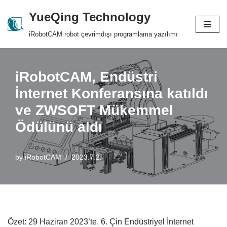
YueQing Technology
Skip
iRobotCAM robot çevrimdışı programlama yazılımı
to
content
iRobotCAM, Endüstri
İnternet Konferansına katıldı
ve ZWSOFT Mükemmel
Ödülünü aldı
by
iRobotCAM
2023.7.2.
Özet: 29 Haziran 2023’te, 6. Çin Endüstriyel İnternet