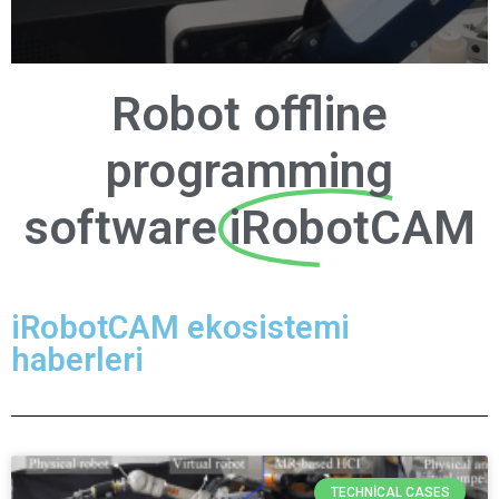
Robot offline
programming
software
iRobotCAM
iRobotCAM ekosistemi
haberleri
TECHNICAL CASES