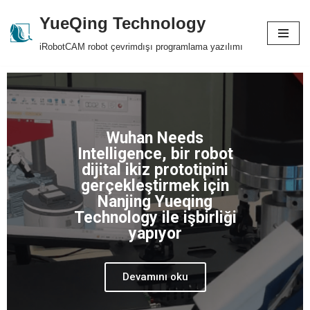
YueQing Technology
Skip
iRobotCAM robot çevrimdışı programlama yazılımı
to
content
Wuhan Needs
Intelligence, bir robot
dijital ikiz prototipini
gerçekleştirmek için
Nanjing Yueqing
Technology ile işbirliği
yapıyor
Devamını oku