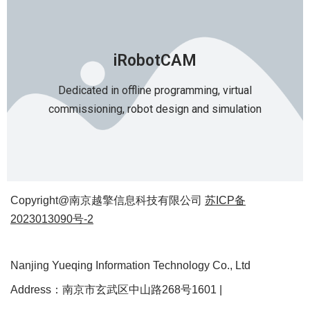
iRobotCAM
Dedicated in offline programming, virtual
commissioning, robot design and simulation
Copyright@南京越擎信息科技有限公司
苏ICP备
2023013090号-2
Nanjing Yueqing Information Technology Co., Ltd
Address：南京市玄武区中山路268号1601 |