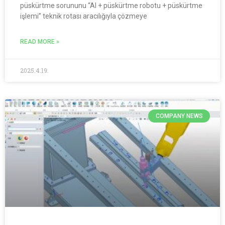
püskürtme sorununu “AI + püskürtme robotu + püskürtme
işlemi” teknik rotası aracılığıyla çözmeye
READ MORE »
2025.4.19.
COMPANY NEWS