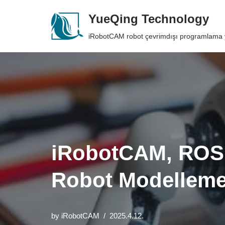
YueQing Technology
Skip
iRobotCAM robot çevrimdışı programlama 
to
content
iRobotCAM, ROS 
Robot Modelleme
by
iRobotCAM
2025.4.12.