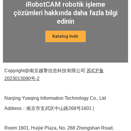
iRobotCAM robotik işleme
çözümleri hakkında daha fazla bilgi
edinin
Katalog İndir
Copyright@南京越擎信息科技有限公司
苏ICP备
2023013090号-2
Nanjing Yueqing Information Technology Co., Ltd
Address：南京市玄武区中山路268号1601 |
Room 1601, Huijie Plaza, No. 268 Zhongshan Road,