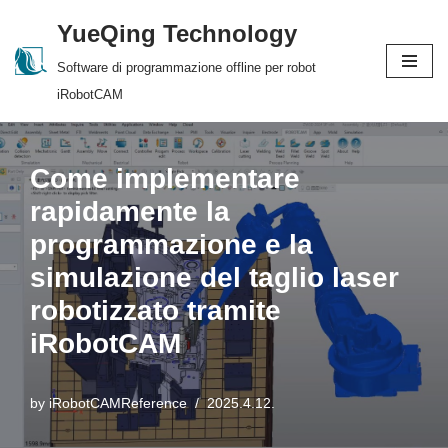
YueQing Technology
Skip
Software di programmazione offline per robot
to
iRobotCAM
content
Come implementare
rapidamente la
programmazione e la
simulazione del taglio laser
robotizzato tramite
iRobotCAM
by
iRobotCAMReference
2025.4.12.