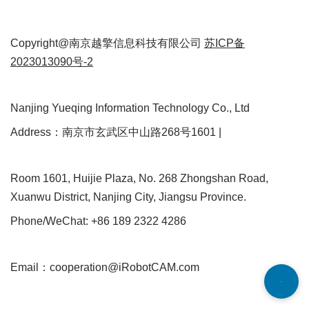
Copyright@南京越擎信息科技有限公司
苏ICP备
2023013090号-2
Nanjing Yueqing Information Technology Co., Ltd
Address：南京市玄武区中山路268号1601 |
Room 1601, Huijie Plaza, No. 268 Zhongshan Road,
Xuanwu District, Nanjing City, Jiangsu Province.
Phone/WeChat: +86 189 2322 4286
Email：cooperation@iRobotCAM.com
Neve
| Powered by
WordPress