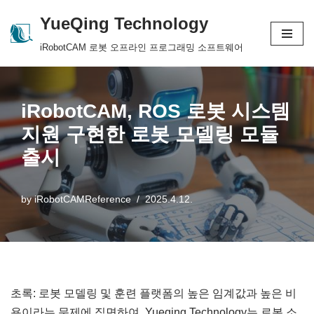
YueQing Technology
Skip
iRobotCAM 로봇 오프라인 프로그래밍 소프트웨어
to
content
iRobotCAM, ROS 로봇 시스템
지원 구현한 로봇 모델링 모듈
출시
by
iRobotCAMReference
2025.4.12.
초록: 로봇 모델링 및 훈련 플랫폼의 높은 임계값과 높은 비
용이라는 문제에 직면하여, Yueqing Technology는 로봇 소