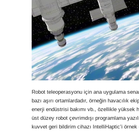
Robot teleoperasyonu için ana uygulama senar
bazı aşırı ortamlardadır, örneğin havacılık ek
enerji endüstrisi bakımı vb., özellikle yüksek 
üst düzey robot çevrimdışı programlama yazılı
kuvvet geri bildirim cihazı IntelliHaptic’i örne