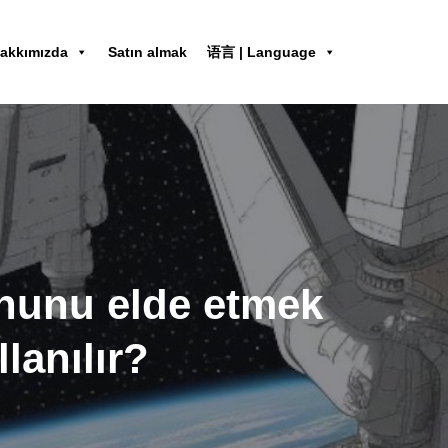
akkımızda
Satın almak
语言 | Language
onunu elde etmek
lanılır?