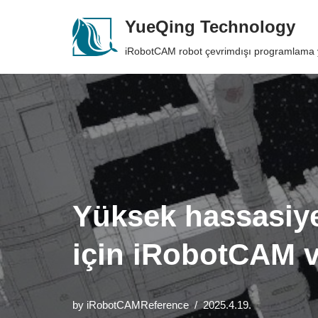
YueQing Technology
Skip
iRobotCAM robot çevrimdışı programlama 
to
content
Yüksek hassasiye
için iRobotCAM ve
by
iRobotCAMReference
2025.4.19.