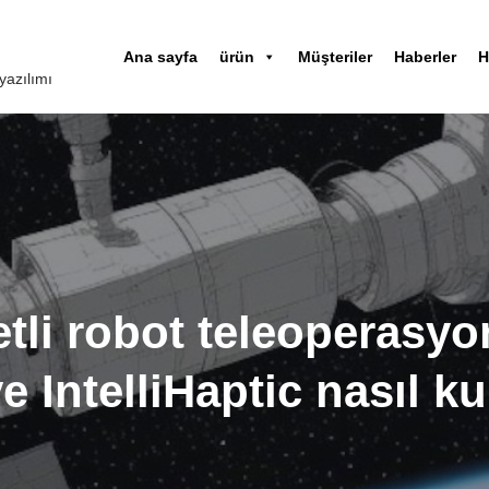
Ana sayfa
ürün
Müşteriler
Haberler
H
yazılımı
tli robot teleoperasy
 IntelliHaptic nasıl kul