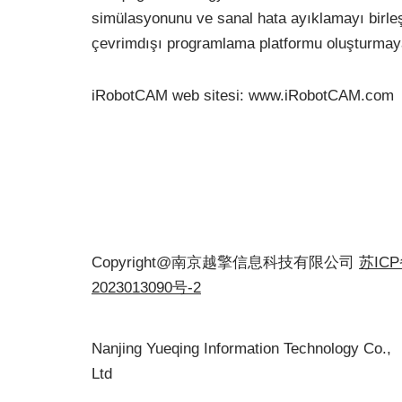
simülasyonunu ve sanal hata ayıklamayı birleşt
çevrimdışı programlama platformu oluşturmaya
iRobotCAM web sitesi: www.iRobotCAM.com
Copyright@南京越擎信息科技有限公司
苏IC
2023013090号-2
Nanjing Yueqing Information Technology Co.,
Ltd