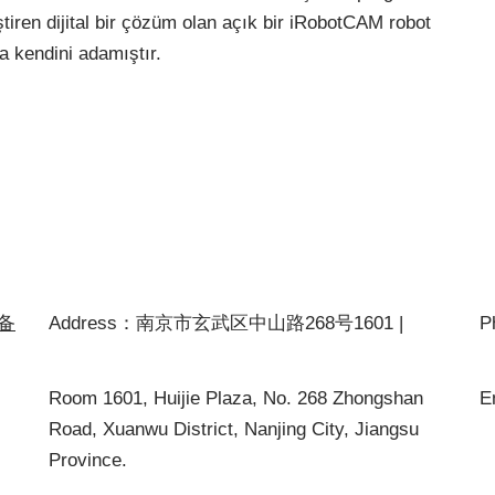
iren dijital bir çözüm olan açık bir iRobotCAM robot
 kendini adamıştır.
P备
Address：南京市玄武区中山路268号1601 |
P
Room 1601, Huijie Plaza, No. 268 Zhongshan
E
Road, Xuanwu District, Nanjing City, Jiangsu
Province.