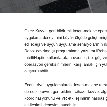
Özet: Kuvvet geri bildirimli insan-makine ope
uygulama deneyimini büyük ölçüde geliştirmişt
edileceği ve uygun uygulama senaryolarının nas
Robot çevrimdışı programlama yazılımı iRobotC
IntelliHaptic kullanılarak, havacılık, tıp, güç 
operasyon gereksinimlerini karşılamak için yük
oluşturulabilir.
Endüstriyel uygulamalarda, insan-makine temas e
dereceli kuvvet geri bildirim cihazı, kuvvet al
koordinasyonunu ve VR etkileşiminin hassas ça
etkileşimli deneyimi sunabilir.