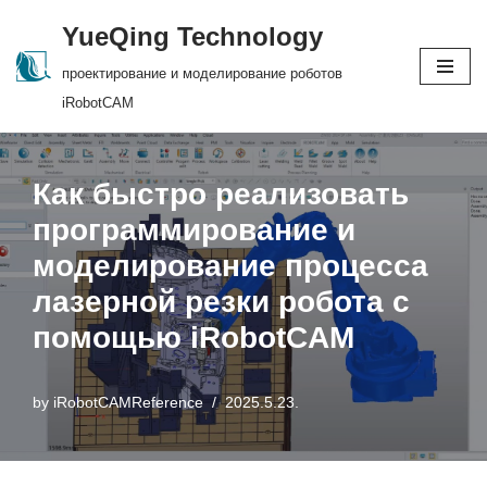
YueQing Technology
Skip
проектирование и моделирование роботов
to
iRobotCAM
content
Как быстро реализовать
программирование и
моделирование процесса
лазерной резки робота с
помощью iRobotCAM
by
iRobotCAMReference
2025.5.23.