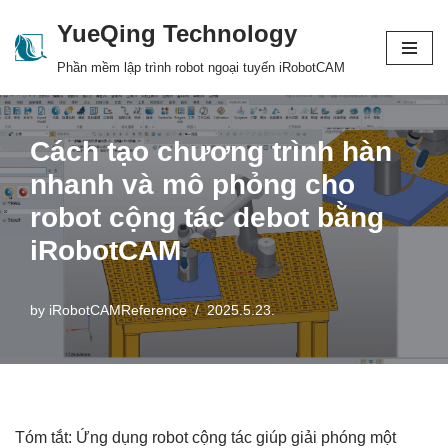
YueQing Technology
Skip
Phần mềm lập trình robot ngoại tuyến iRobotCAM
to
content
Cách tạo chương trình hàn
nhanh và mô phỏng cho
robot cộng tác debot bằng
iRobotCAM
by
iRobotCAMReference
2025.5.23.
Tóm tắt: Ứng dụng robot cộng tác giúp giải phóng một