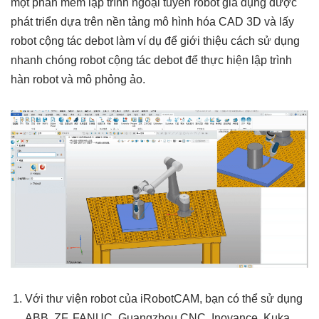
một phần mềm lập trình ngoại tuyến robot gia dụng được
phát triển dựa trên nền tảng mô hình hóa CAD 3D và lấy
robot cộng tác debot làm ví dụ để giới thiệu cách sử dụng
nhanh chóng robot cộng tác debot để thực hiện lập trình
hàn robot và mô phỏng ảo.
Với thư viện robot của iRobotCAM, bạn có thể sử dụng
ABB, ZF, FANUC, Guangzhou CNC, Inovance, Kuka,