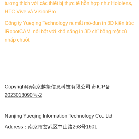
tương thích với các thiết bị thực tế hỗn hợp như Hololens,
HTC Vive và VisionPro.
Công ty Yueqing Technology ra mắt mô-đun in 3D kiến ​​trúc
iRobotCAM, nổi bật với khả năng in 3D chỉ bằng một cú
nhấp chuột.
Copyright@南京越擎信息科技有限公司
苏ICP备
2023013090号-2
Nanjing Yueqing Information Technology Co., Ltd
Address：南京市玄武区中山路268号1601 |