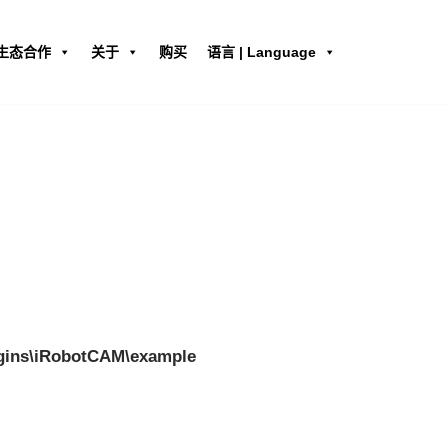
生态合作
关于
购买
语言 | Language
ns\iRobotCAM\example