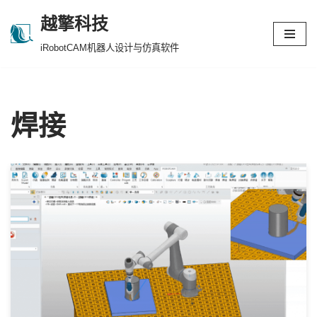
越擎科技
跳
iRobotCAM机器人设计与仿真软件
至
正
文
焊接