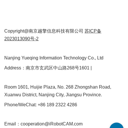
Copyright@南京越擎信息科技有限公司
苏ICP备
2023013090号-2
Nanjing Yueqing Information Technology Co., Ltd
Address：南京市玄武区中山路268号1601 |
Room 1601, Huijie Plaza, No. 268 Zhongshan Road,
Xuanwu District, Nanjing City, Jiangsu Province.
Phone/WeChat: +86 189 2322 4286
Email：cooperation@iRobotCAM.com