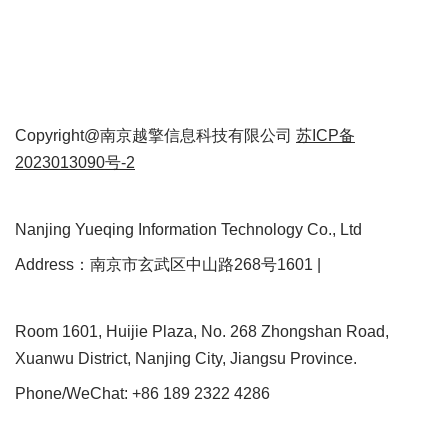
Copyright@南京越擎信息科技有限公司
苏ICP备
2023013090号-2
Nanjing Yueqing Information Technology Co., Ltd
Address：南京市玄武区中山路268号1601 |
Room 1601, Huijie Plaza, No. 268 Zhongshan Road,
Xuanwu District, Nanjing City, Jiangsu Province.
Phone/WeChat: +86 189 2322 4286