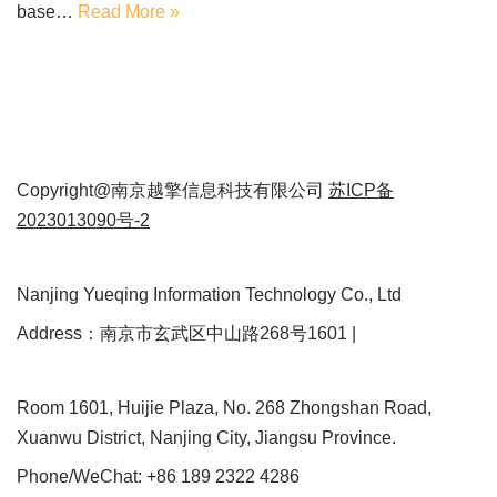
base…
Read More »
Copyright@南京越擎信息科技有限公司
苏ICP备
2023013090号-2
Nanjing Yueqing Information Technology Co., Ltd
Address：南京市玄武区中山路268号1601 |
Room 1601, Huijie Plaza, No. 268 Zhongshan Road,
Xuanwu District, Nanjing City, Jiangsu Province.
Phone/WeChat: +86 189 2322 4286