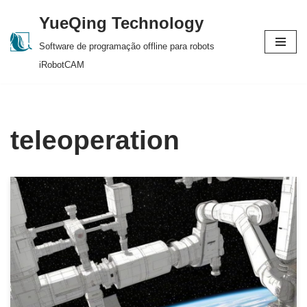
YueQing Technology
Skip
Software de programação offline para robots
to
iRobotCAM
content
teleoperation