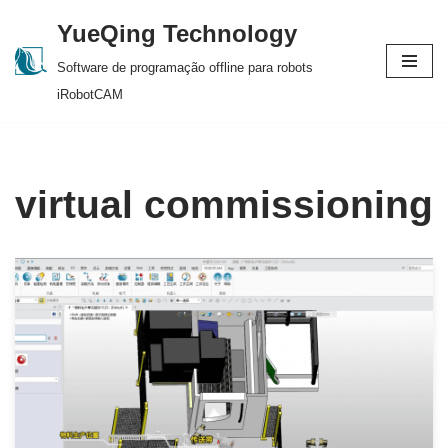
YueQing Technology
Skip
Software de programação offline para robots
to
iRobotCAM
content
virtual commissioning