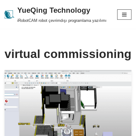
YueQing Technology
Skip
iRobotCAM robot çevrimdışı programlama yazılımı
to
content
virtual commissioning