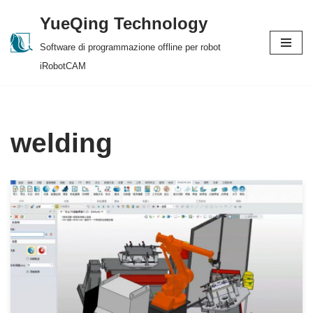
YueQing Technology
Skip
Software di programmazione offline per robot
to
iRobotCAM
content
welding