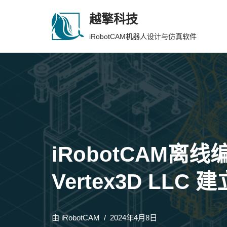
越擎科技
跳
iRobotCAM机器人设计与仿真软件
至
正
文
iRobotCAM
Vertex3D LL
由
iRobotCAM
2024年4月8日