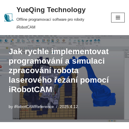
YueQing Technology
Skip
Offline programovací software pro roboty
to
iRobotCAM
content
Jak rychle implementovat
programování a simulaci
zpracování robota
laserového řezání pomocí
iRobotCAM
by
iRobotCAMReference
2025.4.12.