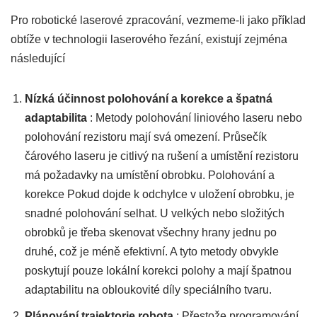
Pro robotické laserové zpracování, vezmeme-li jako příklad
obtíže v technologii laserového řezání, existují zejména
následující
Nízká účinnost polohování a korekce a špatná
adaptabilita
: Metody polohování liniového laseru nebo
polohování rezistoru mají svá omezení. Průsečík
čárového laseru je citlivý na rušení a umístění rezistoru
má požadavky na umístění obrobku. Polohování a
korekce Pokud dojde k odchylce v uložení obrobku, je
snadné polohování selhat. U velkých nebo složitých
obrobků je třeba skenovat všechny hrany jednu po
druhé, což je méně efektivní. A tyto metody obvykle
poskytují pouze lokální korekci polohy a mají špatnou
adaptabilitu na obloukovité díly speciálního tvaru.
Plánování trajektorie robota
: Přestože programování