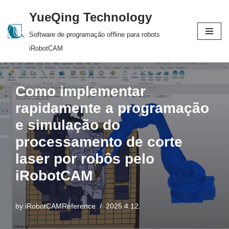
YueQing Technology
Skip
Software de programação offline para robots
to
iRobotCAM
content
Como implementar
rapidamente a programação
e simulação do
processamento de corte
laser por robôs pelo
iRobotCAM
by
iRobotCAMReference
2025.4.12.