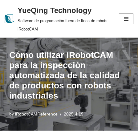
YueQing Technology
Skip
Software de programación fuera de línea de robots
to
iRobotCAM
content
Cómo utilizar iRobotCAM
para la inspección
automatizada de la calidad
de productos con robots
industriales
by
iRobotCAMReference
2025.4.19.