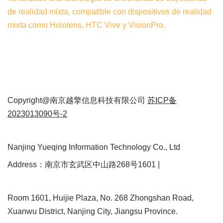
de realidad mixta, compatible con dispositivos de realidad
mixta como Hololens, HTC Vive y VisionPro.
Copyright@南京越擎信息科技有限公司
苏ICP备
2023013090号-2
Nanjing Yueqing Information Technology Co., Ltd
Address：南京市玄武区中山路268号1601 |
Room 1601, Huijie Plaza, No. 268 Zhongshan Road,
Xuanwu District, Nanjing City, Jiangsu Province.