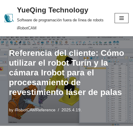
YueQing Technology
Skip
Software de programación fuera de línea de robots
to
iRobotCAM
content
Referencia del cliente: Cómo
utilizar el robot Turín y la
cámara Irobot para el
procesamiento de
revestimiento láser de palas
by
iRobotCAMReference
2025.4.19.