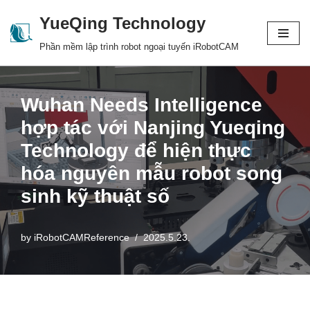
YueQing Technology
Skip
Phần mềm lập trình robot ngoại tuyến iRobotCAM
to
content
Wuhan Needs Intelligence
hợp tác với Nanjing Yueqing
Technology để hiện thực
hóa nguyên mẫu robot song
sinh kỹ thuật số
by
iRobotCAMReference
2025.5.23.