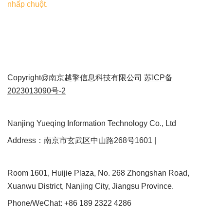
nhấp chuột.
Copyright@南京越擎信息科技有限公司
苏ICP备
2023013090号-2
Nanjing Yueqing Information Technology Co., Ltd
Address：南京市玄武区中山路268号1601 |
Room 1601, Huijie Plaza, No. 268 Zhongshan Road,
Xuanwu District, Nanjing City, Jiangsu Province.
Phone/WeChat: +86 189 2322 4286