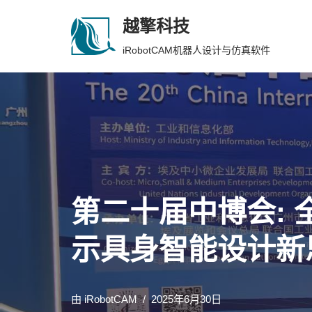
越擎科技
跳
iRobotCAM机器人设计与仿真软件
至
正
文
第二十届中博会: 
示具身智能设计新
由
iRobotCAM
2025年6月30日