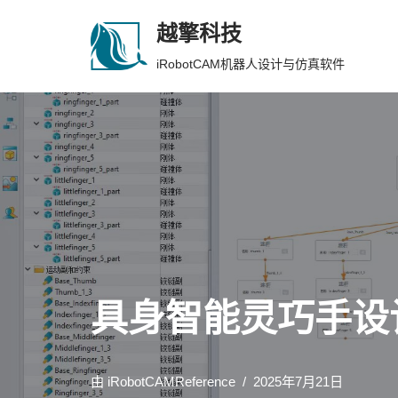
越擎科技
跳
iRobotCAM机器人设计与仿真软件
至
正
文
具身智能灵巧手设计
由
iRobotCAMReference
2025年7月21日