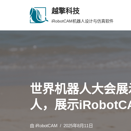
越擎科技
跳
iRobotCAM机器人设计与仿真软件
至
正
文
世界机器人大会展
人，展示iRobo
由
iRobotCAM
2025年8月11日