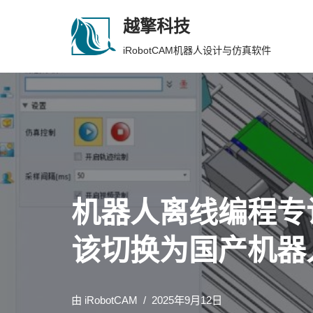
越擎科技
跳
iRobotCAM机器人设计与仿真软件
至
正
文
机器人离线编程专访
该切换为国产机器人
由
iRobotCAM
2025年9月12日