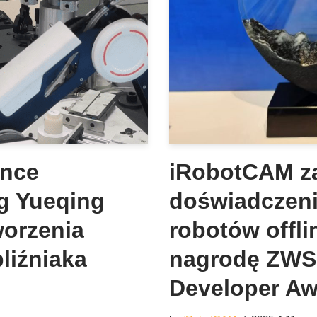
ence
iRobotCAM za
g Yueqing
doświadczen
worzenia
robotów offl
liźniaka
nagrodę ZWS
Developer Aw