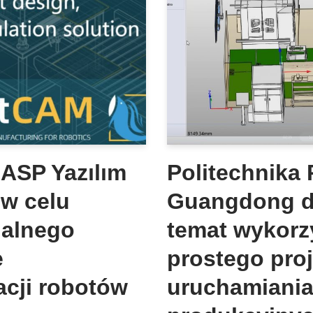
ASP Yazılım
Politechnika 
 w celu
Guangdong dz
nalnego
temat wykorz
e
prostego proj
acji robotów
uruchamiania 