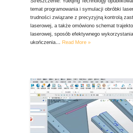
Streszczenie: Yueqing Technology opublikowa
temat programowania i symulacji obróbki lase
trudności związane z precyzyjną kontrolą zas
laserowej, a także omówiono schemat trajektor
laserowej, sposób efektywnego wykorzystani
ukończenia…
Read More »