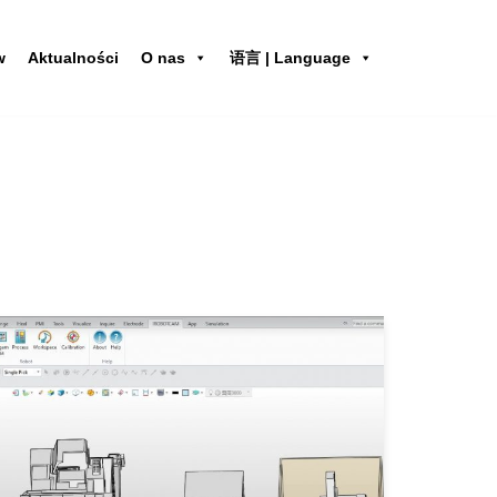
w
Aktualności
O nas
语言 | Language