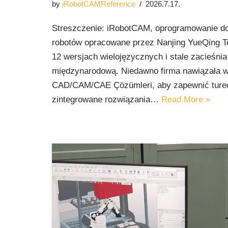
by
iRobotCAMReference
2026.7.17.
Streszczenie: iRobotCAM, oprogramowanie do 
robotów opracowane przez Nanjing YueQing Te
12 wersjach wielojęzycznych i stale zacieśni
międzynarodową. Niedawno firma nawiązała w
CAD/CAM/CAE Çözümleri, aby zapewnić ture
zintegrowane rozwiązania…
Read More »