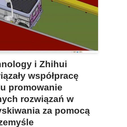
nology i Zhihui
iązały współpracę
lu promowanie
ych rozwiązań w
ryskiwania za pomocą
zemyśle