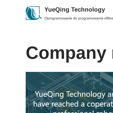
YueQing Technology
Skip
Oprogramowanie do programowania offlin
to
content
Company 