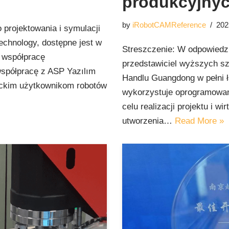
produkcyjny
by
iRobotCAMReference
202
projektowania i symulacji
chnology, dostępne jest w
Streszczenie: W odpowiedzi
a współpracę
przedstawiciel wyższych sz
spółpracę z ASP Yazılım
Handlu Guangdong w pełni ł
ckim użytkownikom robotów
wykorzystuje oprogramowa
celu realizacji projektu i wi
utworzenia…
Read More »