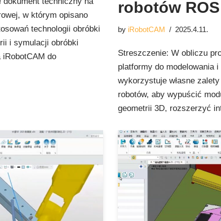
ł dokument techniczny na
robotów ROS
rowej, w którym opisano
tosowań technologii obróbki
by
iRobotCAM
2025.4.11.
ii i symulacji obróbki
Streszczenie: W obliczu pr
a iRobotCAM do
platformy do modelowania i
wykorzystuje własne zalet
robotów, aby wypuścić modu
geometrii 3D, rozszerzyć i