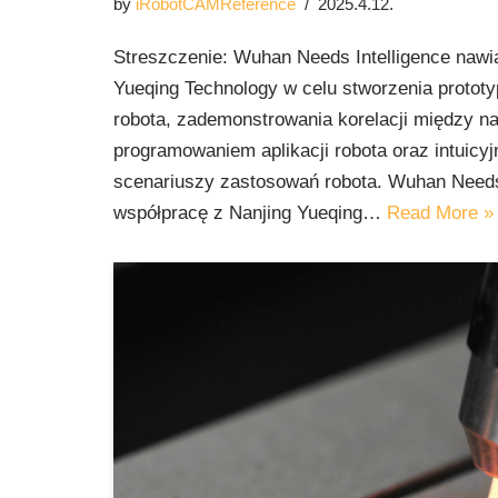
by
iRobotCAMReference
2025.4.12.
Streszczenie: Wuhan Needs Intelligence nawi
Yueqing Technology w celu stworzenia prototy
robota, zademonstrowania korelacji między n
programowaniem aplikacji robota oraz intuicy
scenariuszy zastosowań robota. Wuhan Needs 
współpracę z Nanjing Yueqing…
Read More »