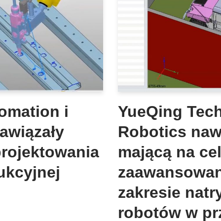
omation i
YueQing Tech
awiązały
Robotics naw
projektowania
mającą na ce
dukcyjnej
zaawansowan
zakresie nat
robotów w pr