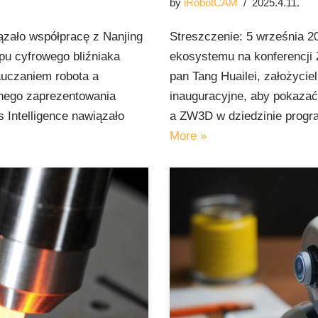
by
iRobotCAM
2025.4.11.
ązało współpracę z Nanjing
Streszczenie: 5 września 20
pu cyfrowego bliźniaka
ekosystemu na konferencj
auczaniem robota a
pan Tang Huailei, założyci
jnego zaprezentowania
inauguracyjne, aby pokazać
Intelligence nawiązało
a ZW3D w dziedzinie progr
More »