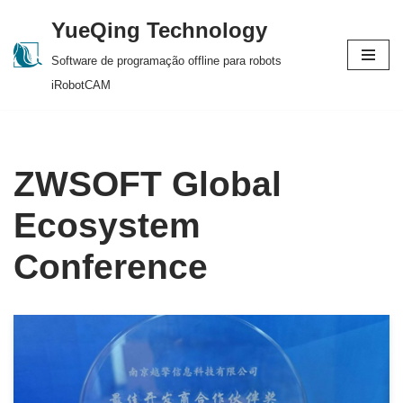
YueQing Technology
Skip
Software de programação offline para robots
to
iRobotCAM
content
ZWSOFT Global
Ecosystem
Conference