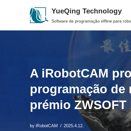
YueQing Technology
Skip
Software de programação offline para rob
to
content
A iRobotCAM pro
programação de 
prémio ZWSOFT E
by
iRobotCAM
2025.4.12.