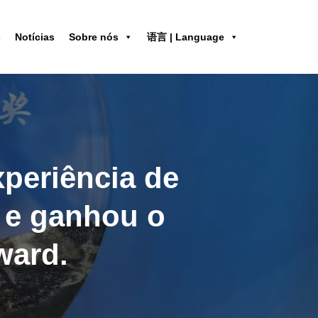
s
Notícias
Sobre nós
语言 | Language
periência de
 e ganhou o
ward.