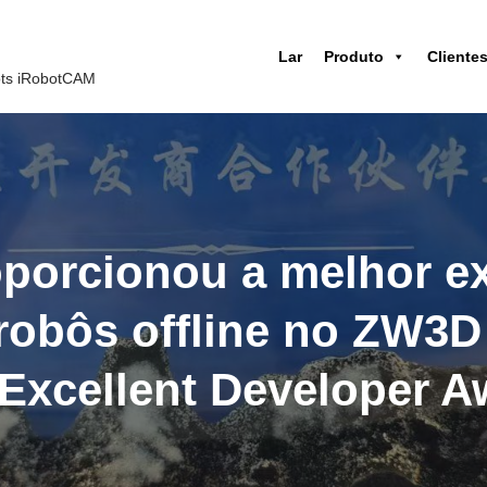
Lar
Produto
Cliente
ots iRobotCAM
porcionou a melhor ex
robôs offline no ZW3D
xcellent Developer A