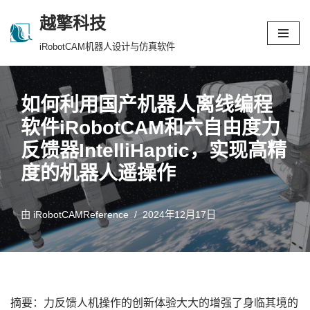
越擎科技
跳
iRobotCAM机器人设计与仿真软件
至
正
文
如何利用国产机器人离线编程
软件iRobotCAM和六自由度力
反馈器IntelliHaptic，实现高精
度的机器人遥操作
由
iRobotCAMReference
2024年12月17日
摘要：力反馈人机操作的创新体验大大的增强了身临其境的