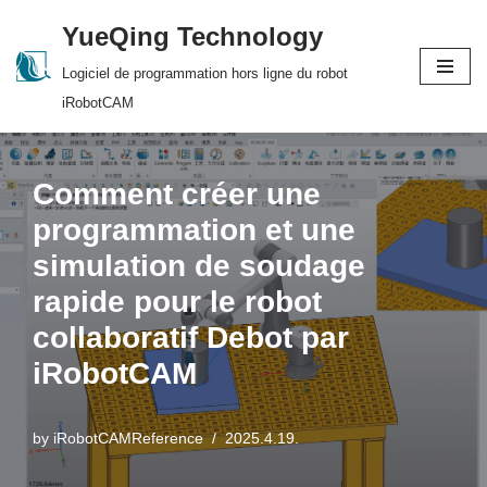
YueQing Technology
Skip
Logiciel de programmation hors ligne du robot
to
iRobotCAM
content
Comment créer une
programmation et une
simulation de soudage
rapide pour le robot
collaboratif Debot par
iRobotCAM
by
iRobotCAMReference
2025.4.19.