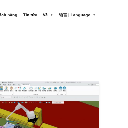
ách hàng
Tin tức
Về
语言 | Language