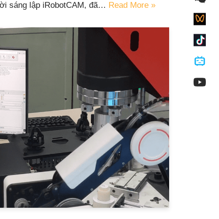
gười sáng lập iRobotCAM, đã…
Read More »