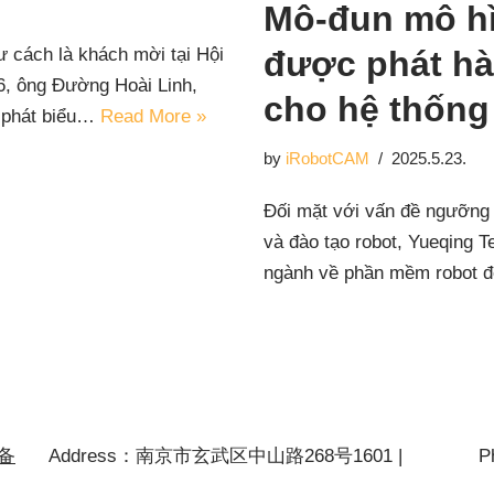
Mô-đun mô h
ư cách là khách mời tại Hội
được phát hàn
 6, ông Đường Hoài Linh,
cho hệ thống
i phát biểu…
Read More »
by
iRobotCAM
2025.5.23.
Đối mặt với vấn đề ngưỡng 
và đào tạo robot, Yueqing T
ngành về phần mềm robot 
P备
Address：南京市玄武区中山路268号1601 |
P