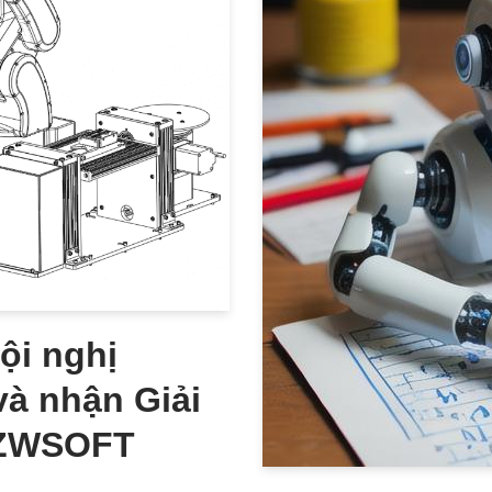
ội nghị
và nhận Giải
 ZWSOFT