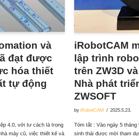
omation và
iRobotCAM ma
ã đạt được
lập trình rob
c hóa thiết
trên ZW3D và
ất tự động
Nhà phát triể
ZWSOFT
by
iRobotCAM
2025.5.23.
ệp 4.0, với tư cách là trọng
Tóm tắt : Vào ngày 5 tháng 
hà máy cũ, việc thiết kế và
sinh thái được mời tham dự