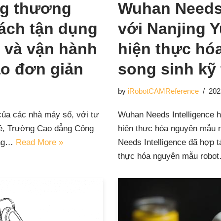
g thương
Wuhan Needs 
ách tận dụng
với Nanjing 
 và vận hành
hiện thực hó
ảo đơn giản
song sinh kỹ 
by
iRobotCAMReference
202
của các nhà máy số, với tư
Wuhan Needs Intelligence h
hề, Trường Cao đẳng Công
hiện thực hóa nguyên mẫu r
ông…
Read More »
Needs Intelligence đã hợp t
thực hóa nguyên mẫu rob