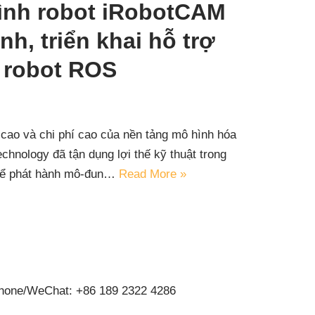
ình robot iRobotCAM
h, triển khai hỗ trợ
 robot ROS
cao và chi phí cao của nền tảng mô hình hóa
echnology đã tận dụng lợi thế kỹ thuật trong
để phát hành mô-đun…
Read More »
hone/WeChat: +86 189 2322 4286