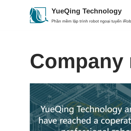
YueQing Technology
Skip
Phần mềm lập trình robot ngoại tuyến iR
to
content
Company 