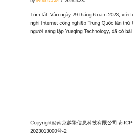
by
iRobotCAM
2025.5.23.
Tóm tắt: Vào ngày 29 tháng 6 năm 2023, với t
nghị Internet công nghiệp Trung Quốc lần thứ
người sáng lập Yueqing Technology, đã có bà
Copyright@南京越擎信息科技有限公司
苏IC
2023013090号-2