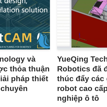
nology và
YueQing Tech
ợc thỏa thuận
Robotics đã 
ải pháp thiết
thúc đẩy các
 chuyên
robot cao cấ
nghiệp ô tô