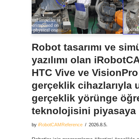
Robot tasarımı ve sim
yazılımı olan iRobotC
HTC Vive ve VisionPro
gerçeklik cihazlarıyla
gerçeklik yörünge öğr
teknolojisini piyasaya
by
iRobotCAMReference
2026.8.5.