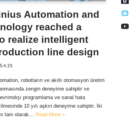
nius Automation and
nology reached a
 realize intelligent
roduction line design
5.4.19.
mation, robotların ve akıllı otomasyon üretim
lanmasında zengin deneyime sahiptir ve
çevrimdışı programlama ve sanal hata
rilmesinde 10 yılı aşkın deneyime sahiptir. İki
rını tam olarak…
Read More »