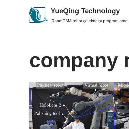
YueQing Technology
Skip
iRobotCAM robot çevrimdışı programlama 
to
content
company 