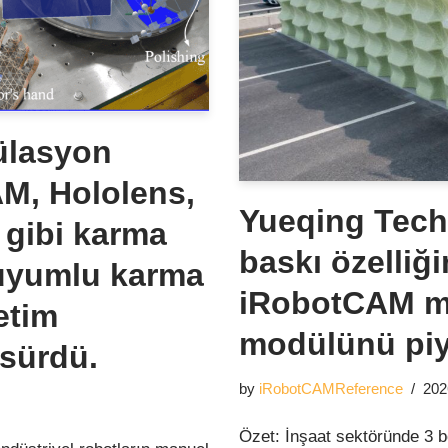
ülasyon
AM, Hololens,
Yueqing Techn
 gibi karma
baskı özelliğ
 uyumlu karma
iRobotCAM mi
etim
modülünü piy
 sürdü.
by
iRobotCAMReference
202
Özet: İnşaat sektöründe 3 bo