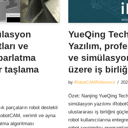
ülasyon
YueQing Tec
ları ve
Yazılım, prof
 parlatma
ve simülasy
ir taşlama
üzere iş birliğ
by
iRobotCAMReference
202
Özet: Nanjing YueQing Techn
simülasyon yazılımı iRobotC
ık parçaların robot destekli
uluslararası iş birliğini gü
RobotCAM, verimli ve ayna
robot kullanıcılarına entegr
latma algoritması
robot çevrimdışı program