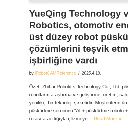
YueQing Technology v
Robotics, otomotiv en
üst düzey robot püsk
çözümlerini teşvik etm
işbirliğine vardı
by
iRobotCAMReference
2025.4.19.
Özet: Zhihui Robotics Technology Co., Ltd. püs
robotların araştırma ve geliştirme, üretim, s
yenilikçi bir teknoloji şirketidir. Müşterilerin 
püskürtme sorununu “AI + püskürtme robotu +
rotası aracılığıyla çözmeye…
Read More »