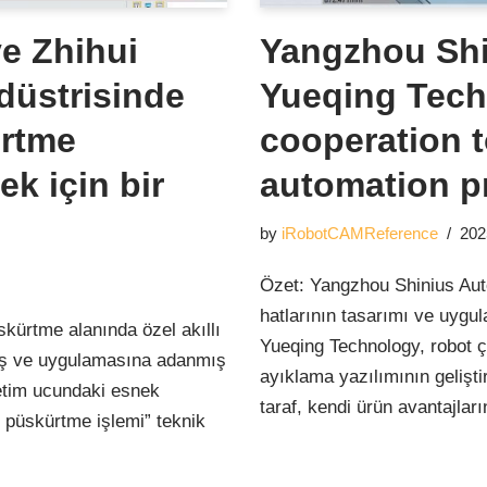
e Zhihui
Yangzhou Shi
düstrisinde
Yueqing Tech
ürtme
cooperation to
ek için bir
automation p
by
iRobotCAMReference
202
Özet: Yangzhou Shinius Auto
hatlarının tasarımı ve uygu
kürtme alanında özel akıllı
Yueqing Technology, robot 
atış ve uygulamasına adanmış
ayıklama yazılımının gelişti
üretim ucundaki esnek
taraf, kendi ürün avantajla
 püskürtme işlemi” teknik