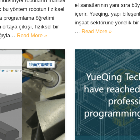
ndüstriyel robotların manuel
el sanatlarının yanı sıra bü
ak bu yöntem robotun fiziksel
içerir. Yueqing, yapı bileşe
ara programlama öğretimi
inşaat sektörüne yönelik bi
rtaya çıkışı, fiziksel bir
…
Read More »
lığıyla…
Read More »