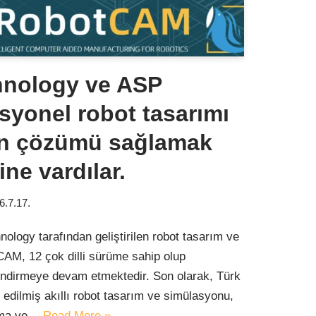
hnology ve ASP
esyonel robot tasarımı
on çözümü sağlamak
ine vardılar.
6.7.17.
ology tarafından geliştirilen robot tasarım ve
AM, 12 çok dilli sürüme sahip olup
çlendirmeye devam etmektedir. Son olarak, Türk
e edilmiş akıllı robot tasarım ve simülasyonu,
lama ve…
Read More »