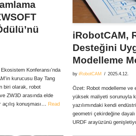
gramlama
 ZWSOFT
Ödülü’nü
iRobotCAM, 
Desteğini Uy
Modelleme M
 Ekosistem Konferansı’nda
by
iRobotCAM
2025.4.12.
tCAM’in kurucusu Bay Tang
biri olarak, robot
Özet: Robot modelleme ve e
 ve ZW3D arasında elde
yüksek maliyeti sorunuyla k
bir açılış konuşması…
Read
yazılımındaki kendi endüstri
geometri çekirdeğine dayal
URDF arayüzünü genişletiy