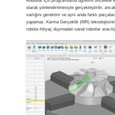
Robotlar için programlama öğretimi öncelikle e
olarak yönlendirilmesiyle gerçekleştirilir, anc
varlığını gerektirir ve aynı anda farklı parçal
yapamaz. Karma Gerçeklik (MR) teknolojisinin o
robota ihtiyaç duymadan sanal robotlar aracı