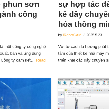
p phun sơn
sự hợp tác để
ngành công
kế dây chuyề
hóa thông m
by
iRobotCAM
2025.5.23.
 là một công ty công nghệ
Với tư cách là hướng phát t
n xuất, bán và ứng dụng
tâm của thiết kế nhà máy m
n. Công ty cam kết…
Read
triển khai các dây chuyền