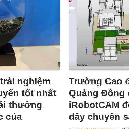
trải nghiệm
Trường Cao 
uyến tốt nhất
Quảng Đông c
ải thưởng
iRobotCAM để
c của
dây chuyền s