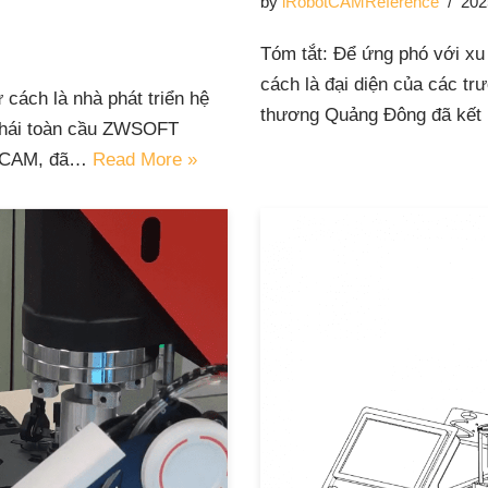
by
iRobotCAMReference
202
Tóm tắt: Để ứng phó với xu
cách là đại diện của các t
 cách là nhà phát triển hệ
thương Quảng Đông đã kết
 thái toàn cầu ZWSOFT
botCAM, đã…
Read More »