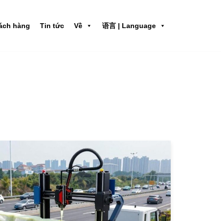
ách hàng
Tin tức
Về
语言 | Language