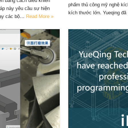
ện bằng cách điều khiển
phẩm thủ công mỹ nghệ kíc
áp này yêu cầu sự hiện
kích thước lớn. Yueqing đ
 dạy các bộ…
Read More »