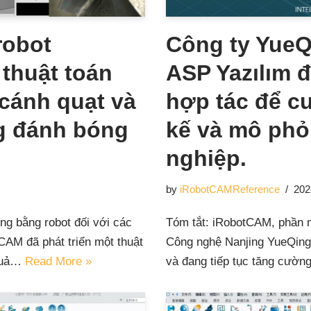
robot
Công ty YueQ
thuật toán
ASP Yazılım 
cánh quạt và
hợp tác để cu
ng đánh bóng
kế và mô phỏ
nghiệp.
by
iRobotCAMReference
202
ng bằng robot đối với các
Tóm tắt: iRobotCAM, phần m
tCAM đã phát triển một thuật
Công nghệ Nanjing YueQing 
 quả…
Read More »
và đang tiếp tục tăng cườn