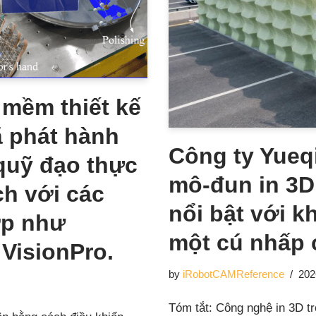
mềm thiết kế
ã phát hành
Công ty Yueq
quỹ đạo thực
mô-đun in 3D 
ch với các
nổi bật với k
ợp như
một cú nhấp 
 VisionPro.
by
iRobotCAMReference
202
Tóm tắt: Công nghệ in 3D t