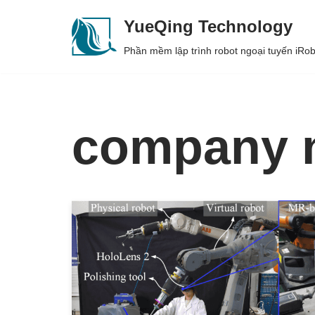
YueQing Technology
Skip
Phần mềm lập trình robot ngoại tuyến iR
to
content
company 